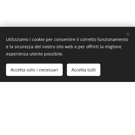
Tutto quello che
Utilizziamo i cookie per consentire il corretto funzionamento
e la sicurezza del nostro sito web e per offrirti la migliore
devi vedere a
esperienza utente possibile.
Accetta solo i necessari
Accetta tutti
Genova
CLICCA QUI